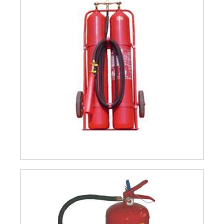
Bombas
Componentes e acessórios
Componentes
Suportes
Sinalização
Capas e Abrigos
Abrigo para Extintores
Abrigo para Hidrante (Embutir)
Abrigo para Hidrante (Sobrepor)
Capas plásticas
Extintores