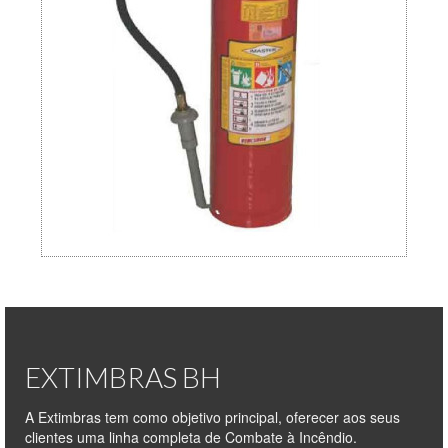
Carga d’agua
Portáteis
Sobre-rodas
Carga de CO2
Portátil
Sobre-rodas
Carga de espuma mecânica
Classe D
Classe K
EXTIMBRAS BH
Pó ABC
A Extimbras tem como objetivo principal, oferecer aos seus
clientes uma linha completa de Combate à Incêndio.
Portáteis