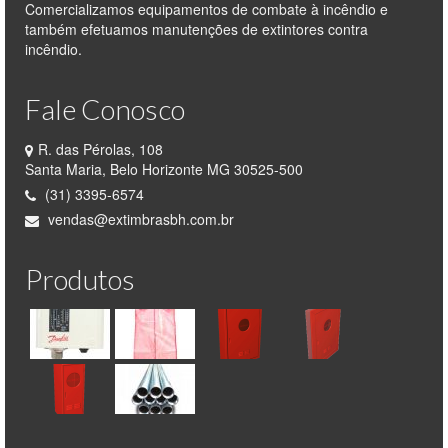
Comercializamos equipamentos de combate à incêndio e
também efetuamos manutenções de extintores contra
Sobre-rodas
incêndio.
Pó BC
Fale Conosco
Portáteis
R. das Pérolas, 108
Sobre-rodas
Santa Maria, Belo Horizonte MG 30525-500
(31) 3395-6574
Linha hidráulica
vendas@extimbrasbh.com.br
Esguichos
Produtos
Adaptadores e chave stortz
Tampões e Tampas
Válvulas
Pressostato