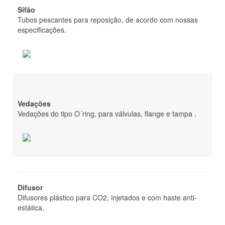
Sprinklers
Sifão
Tubos pescantes para reposição, de acordo com nossas
Mangueiras de incêndio
especificações.
Porta corta-fogo
Sinalização
Serviços
Vedações
Licenças
Vedações do tipo O´ring, para válvulas, flange e tampa .
Fale conosco
Difusor
Difusores plástico para CO2, injetados e com haste anti-
estática.