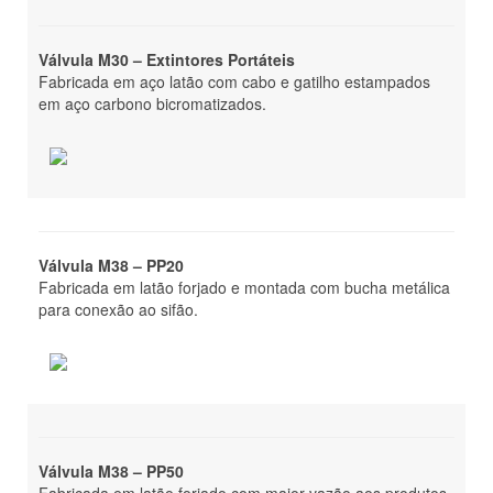
Bombas
Válvula M30 – Extintores Portáteis
Fabricada em aço latão com cabo e gatilho estampados
Componentes e acessórios
em aço carbono bicromatizados.
Componentes
Suportes
Sinalização
Capas e Abrigos
Válvula M38 – PP20
Fabricada em latão forjado e montada com bucha metálica
Abrigo para Extintores
para conexão ao sifão.
Abrigo para Hidrante (Embutir)
Abrigo para Hidrante (Sobrepor)
Capas plásticas
Válvula M38 – PP50
Extintores
Fabricada em latão forjado com maior vazão aos produtos