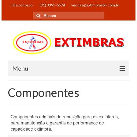
Fale conosco:
(31) 3395-6574
vendas@extimbrasbh.com.br
Buscar
por:
Menu
Quem somos
Componentes
Produtos
Alarmes
Componentes originais de reposição para os extintores,
Endereçaveis
para manutenção e garantia de performance de
capacidade extintora.
Convencionais