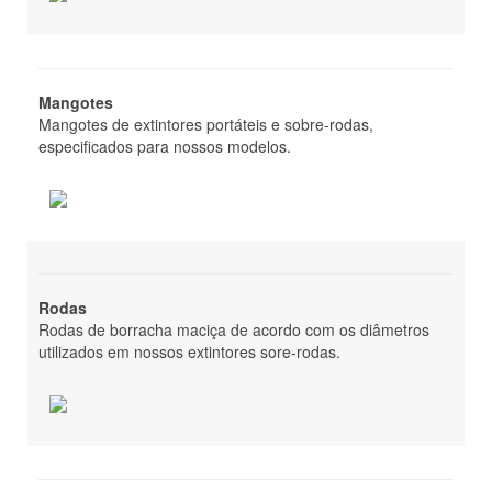
Sobre-rodas
Pó BC
Mangotes
Mangotes de extintores portáteis e sobre-rodas,
Portáteis
especificados para nossos modelos.
Sobre-rodas
Linha hidráulica
Esguichos
Rodas
Adaptadores e chave stortz
Rodas de borracha maciça de acordo com os diâmetros
utilizados em nossos extintores sore-rodas.
Tampões e Tampas
Válvulas
Pressostato