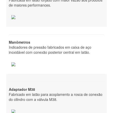
de maiores performances.
Carga d’agua
Portáteis
Sobre-rodas
Carga de CO2
Manômetros
Indicadores de pressão fabricados em caixa de aço
Portátil
inoxidável com conexão posterior central em latão.
Sobre-rodas
Carga de espuma mecânica
Classe D
Adaptador M38
Classe K
Fabricado em latão para acoplamento a rosca de conexão
do cilindro com a válvula M38.
Pó ABC
Portáteis