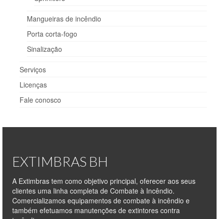
Sprinklers
Mangueiras de incêndio
Mangueiras de incêndio
Porta corta-fogo
Porta corta-fogo
Sinalização
Sinalização
Serviços
Serviços
Licenças
Fale conosco
Licenças
Fale conosco
EXTIMBRAS BH
A Extimbras tem como objetivo principal, oferecer aos seus
clientes uma linha completa de Combate à Incêndio.
Comercializamos equipamentos de combate à incêndio e
também efetuamos manutenções de extintores contra