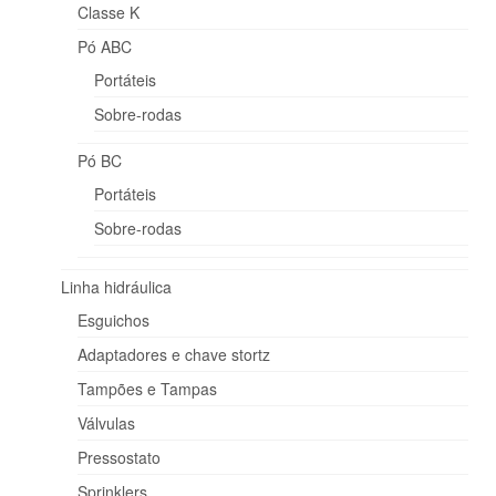
Classe K
Sobre-rodas
Pó ABC
Portáteis
Pó BC
Sobre-rodas
Portáteis
Pó BC
Sobre-rodas
Portáteis
Linha hidráulica
Sobre-rodas
Esguichos
Linha hidráulica
Adaptadores e chave stortz
Esguichos
Adaptadores e chave stortz
Tampões e Tampas
Tampões e Tampas
Válvulas
Válvulas
Pressostato
Pressostato
Sprinklers