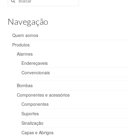
por:
Bombas
Navegação
Componentes e acessórios
Quem somos
Componentes
Produtos
Suportes
Alarmes
Sinalização
Endereçaveis
Convencionais
Capas e Abrigos
Bombas
Abrigo para Extintores
Componentes e acessórios
Abrigo para Hidrante (Embutir)
Componentes
Abrigo para Hidrante (Sobrepor)
Suportes
Sinalização
Capas plásticas
Capas e Abrigos
Extintores